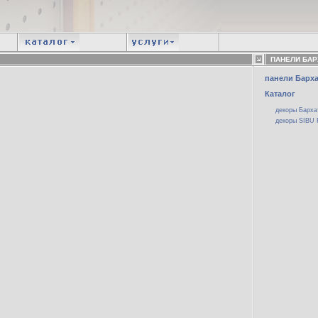
ПАНЕЛИ БАР
панели Барха
Каталог
декоры Барха
декоры SIBU